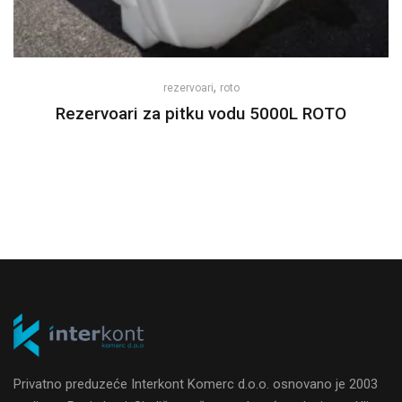
,
rezervoari
roto
Rezervoari za pitku vodu 5000L ROTO
Privatno preduzeće Interkont Komerc d.o.o. osnovano je 2003