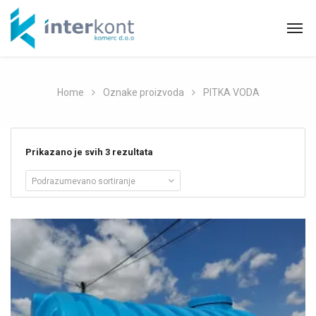
Home
Oznake proizvoda
PITKA VODA
Prikazano je svih 3 rezultata
Podrazumevano sortiranje