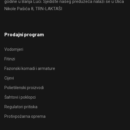
godine u Banja Luci. Sjedište našeg preduzeća nalazi se u Ulica
Nikole Pašića 8, TRN-LAKTAŠI
Prodajni program
Vodomjeri
Fitinzi
Fazonski komadi i armature
Cijevi
Polietilenski proizvodi
Šahtovi i poklopci
Regulatori pritiska
Protivpožarna oprema