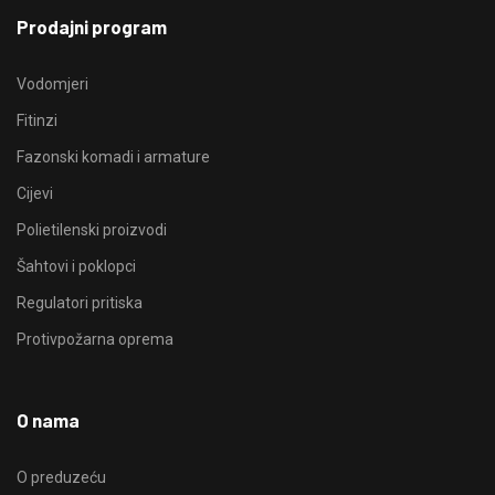
Prodajni program
Vodomjeri
Fitinzi
Fazonski komadi i armature
Cijevi
Polietilenski proizvodi
Šahtovi i poklopci
Regulatori pritiska
Protivpožarna oprema
O nama
O preduzeću