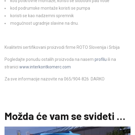
kod potkrovne montaže, koristi se slobodni pad vode
kod podrumske montaže koristi se pumpa
koristi se kao nadzemni spremnik
​mogućnost ugradnje slavine na dnu.
Kvalitetni sertifikovani proizvodi firme ROTO Slovenija i Srbija
Pogledajte ponudu ostalih proizvoda na nasem
profilu
ili na
stranici
www.interkontkomerc.com
Za sve informacije nazovite na 065/904-826 DARKO
Možda će vam se svideti …