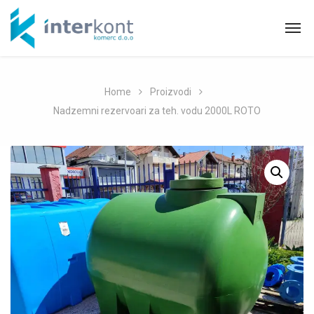
Home
Proizvodi
Nadzemni rezervoari za teh. vodu 2000L ROTO