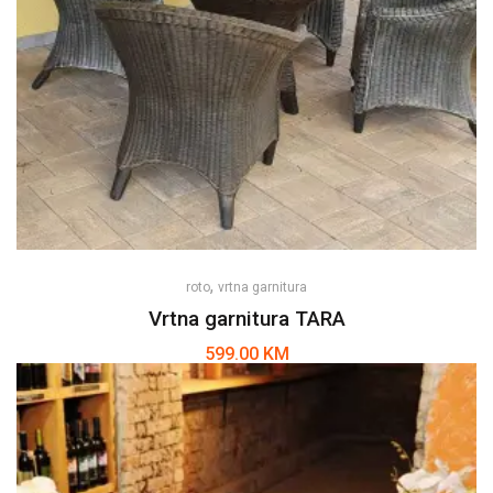
,
roto
vrtna garnitura
Vrtna garnitura TARA
599.00
KM