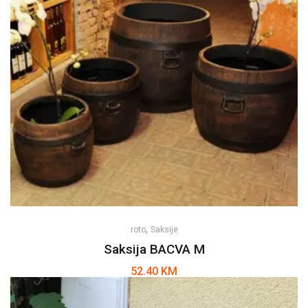
,
roto
Saksije
Saksija BACVA M
52.40
KM