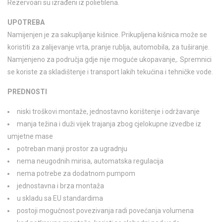
Rezervoari su izrađeni iz polietilena.
UPOTREBA
Namijenjen je za sakupljanje kišnice. Prikupljena kišnica može se
koristiti za zalijevanje vrta, pranje rublja, automobila, za tuširanje.
Namjenjeno za područja gdje nije moguće ukopavanje,. Spremnici
se koriste za skladištenje i transport lakih tekućina i tehničke vode.
PREDNOSTI
niski troškovi montaže, jednostavno korištenje i održavanje
manja težina i duži vijek trajanja zbog cjelokupne izvedbe iz
umjetne mase
potreban manji prostor za ugradnju
nema neugodnih mirisa, automatska regulacija
nema potrebe za dodatnom pumpom
jednostavna i brza montaža
u skladu sa EU standardima
postoji mogućnost povezivanja radi povećanja volumena