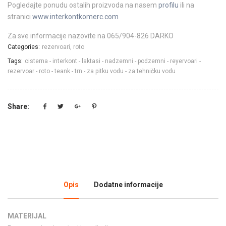
Pogledajte ponudu ostalih proizvoda na nasem
profilu
ili na
stranici
www.interkontkomerc.com
Za sve informacije nazovite na 065/904-826 DARKO
Categories:
rezervoari
,
roto
Tags:
cisterna
-
interkont
-
laktasi
-
nadzemni
-
podzemni
-
reyervoari
-
rezervoar
-
roto
-
teank
-
trn
-
za pitku vodu
-
za tehničku vodu
Share:
Opis
Dodatne informacije
MATERIJAL