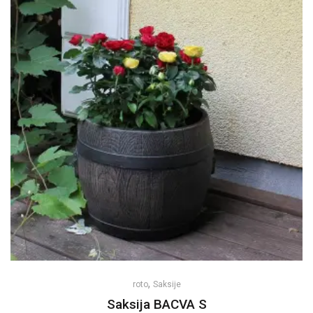
,
roto
Saksije
Saksija BACVA S